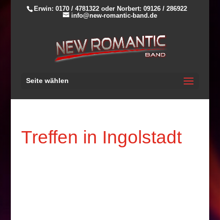
Erwin: 0170 / 4781322 oder Norbert: 09126 / 286922
info@new-romantic-band.de
Seite wählen
Treffen in Ingolstadt
Datum:
11. Oktober 2025
Uhrzeit:
20:00
Ort:
Sportgaststätte SV Zuchering, Seeweg 17, 85051 Ingolstadt
Kontakt: